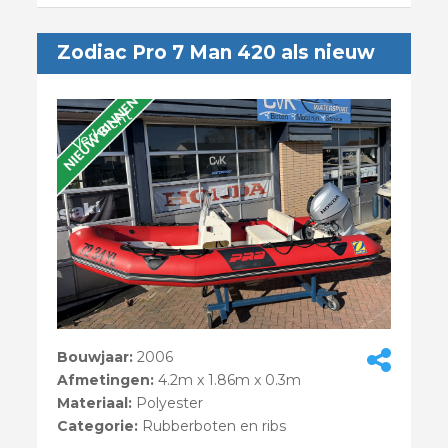
Zodiac Pro 7 Man 420 als nieuw
Verkocht
Bouwjaar:
2006
Afmetingen:
4.2m x 1.86m x 0.3m
Materiaal:
Polyester
Categorie:
Rubberboten en ribs