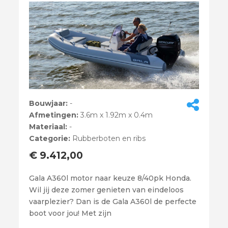
Bouwjaar:
-
Afmetingen:
3.6m x 1.92m x 0.4m
Materiaal:
-
Categorie:
Rubberboten en ribs
€ 9.412,00
Gala A360l motor naar keuze 8/40pk Honda.
Wil jij deze zomer genieten van eindeloos
vaarplezier? Dan is de Gala A360l de perfecte
boot voor jou! Met zijn