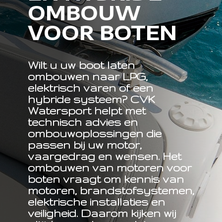
OMBOUW
VOOR BOTEN
Wilt u uw boot laten
ombouwen naar LPG,
elektrisch varen of een
hybride systeem? CVK
Watersport helpt met
technisch advies en
ombouwoplossingen die
passen bij uw motor,
vaargedrag en wensen. Het
ombouwen van motoren voor
boten
vraagt om kennis van
motoren, brandstofsystemen,
elektrische installaties en
veiligheid. Daarom kijken wij